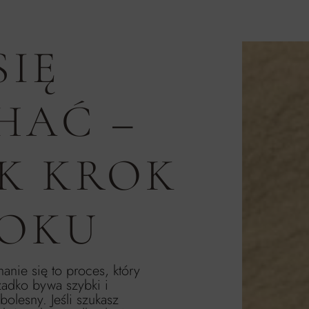
SIĘ
HAĆ –
K KROK
ROKU
nie się to proces, który
zadko bywa szybki i
bolesny. Jeśli szukasz