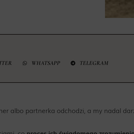
TTER
WHATSAPP
TELEGRAM
tner albo partnerka odchodzi, a my nadal da
ciami, co
proces ich świadomego zrozumieni