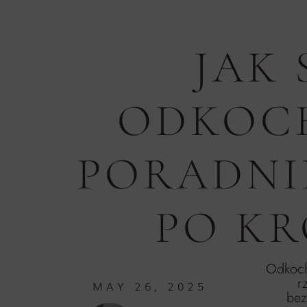
JAK 
ODKOC
PORADNI
PO K
Odkocha
r
MAY 26, 2025
bez