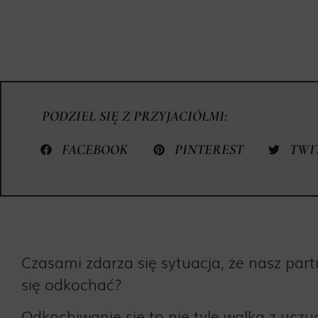
PODZIEL SIĘ Z PRZYJACIÓŁMI:
FACEBOOK
PINTEREST
TWI
Czasami zdarza się sytuacja, że nasz par
się odkochać?
Odkochiwanie się to nie tyle walka z uczu