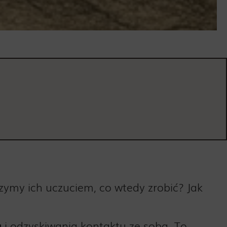
rzymy ich uczuciem, co wtedy zrobić?
Jak
a
i odzyskiwania kontaktu ze sobą. To