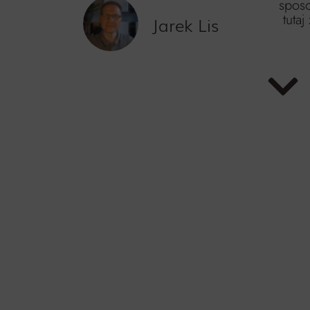
spos
tutaj
Jarek Lis