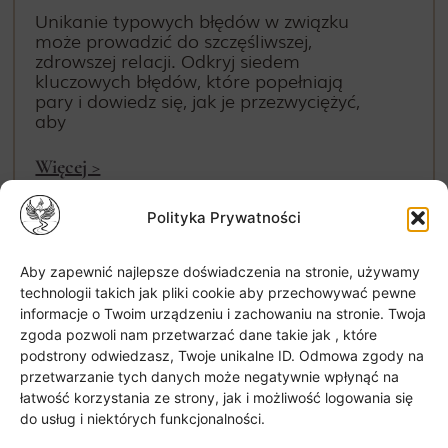
Unikanie typowych błędów w związku
może prowadzić do szczęśliwszej,
zdrowszej relacji. Odkryj siedem
kluczowych błędów, które popełniają
pary i dowiedz się, jak je przezwyciężyć,
aby
Więcej >
Polityka Prywatności
« Poprzednia strona
Aby zapewnić najlepsze doświadczenia na stronie, używamy
technologii takich jak pliki cookie aby przechowywać pewne
Natępna Strona »
informacje o Twoim urządzeniu i zachowaniu na stronie. Twoja
zgoda pozwoli nam przetwarzać dane takie jak , które
podstrony odwiedzasz, Twoje unikalne ID. Odmowa zgody na
przetwarzanie tych danych może negatywnie wpłynąć na
łatwość korzystania ze strony, jak i możliwość logowania się
do usług i niektórych funkcjonalności.